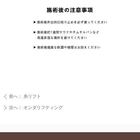
前へ：
糸リフト
ꄴ
次へ：
オンダリフティング
ꄲ