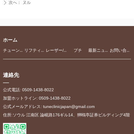
次へ：
ヌル
ꄲ
ホーム
チューンクリニック
リフティング
レーザー/光治療
プチ
最新ニュース
お問い合わせ
連絡先
—
公式電話: 0509-1438-8022
加盟ホットライン: 0509-1438-8022
公式メールアドレス
:
tuneclinicjapan@gmail.com
住所:ソウル 江南区 論峴路176ギル14、狎鴎亭証券ビルディング4階