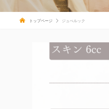
낀
トップページ
ꄲ
ジュべルック