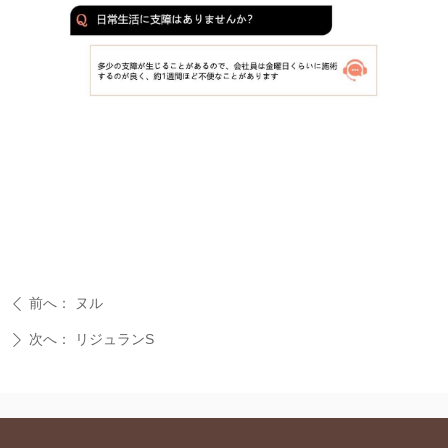
前へ：
ヌル
ꄴ
次へ：
リジュランS
ꄲ