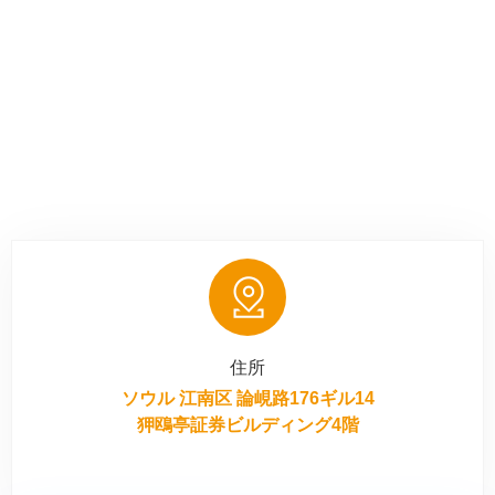
住所
ソウル 江南区 論峴路176ギル14
狎鴎亭証券ビルディング4階